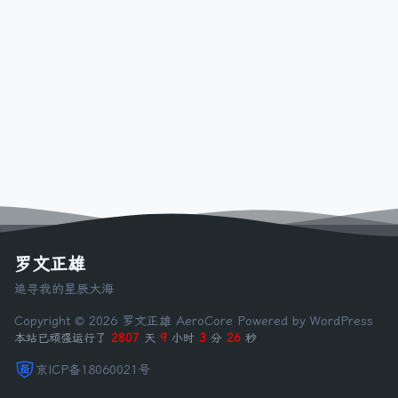
罗文正雄
追寻我的星辰大海
Copyright © 2026 罗文正雄
AeroCore
Powered by WordPress
本站已顽强运行了
2807
天
9
小时
3
分
26
秒
京ICP备18060021号