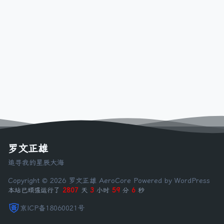
罗文正雄
追寻我的星辰大海
Copyright © 2026 罗文正雄
AeroCore
Powered by WordPress
本站已顽强运行了
2807
天
3
小时
59
分
6
秒
京ICP备18060021号